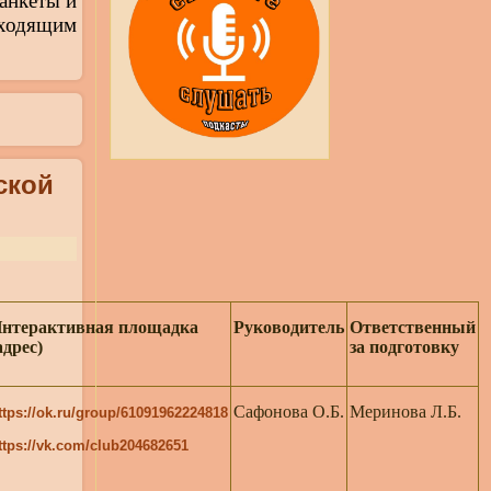
анкеты и
дходящим
ской
нтерактивная площадка
Руководитель
Ответственный
адрес)
за подготовку
Сафонова О.Б.
Меринова Л.Б.
ttps://ok.ru/group/61091962224818
ttps://vk.com/club204682651