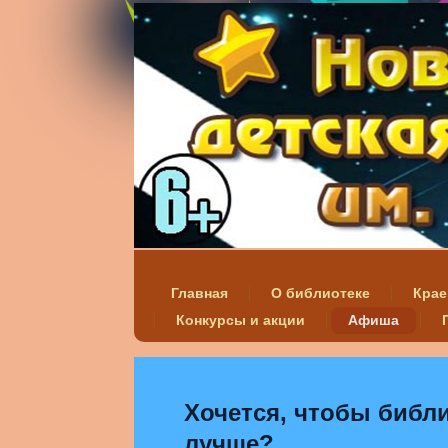
Главная
О библиотеке
Крае
Конкурсы и акции
Афиша
Хочется, чтобы библи
лучше?