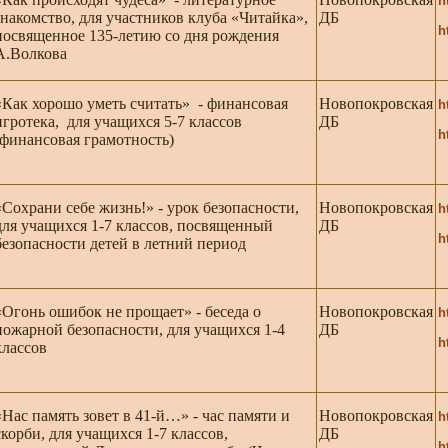
h
знакомство, для участников клуба «Читайка»,
ДБ
h
посвященное 135-летию со дня рождения
А.Волкова
«Как хорошо уметь считать» - финансовая
Новопокровская
h
игротека, для учащихся 5-7 классов
ДБ
h
(финансовая грамотность)
«Сохрани себе жизнь!» - урок безопасности,
Новопокровская
h
для учащихся 1-7 классов, посвященный
ДБ
h
безопасности детей в летний период
«Огонь ошибок не прощает» - беседа о
Новопокровская
h
пожарной безопасности, для учащихся 1-4
ДБ
h
классов
«Нас память зовет в 41-й…» - час памяти и
Новопокровская
h
скорби, для учащихся 1-7 классов,
ДБ
h