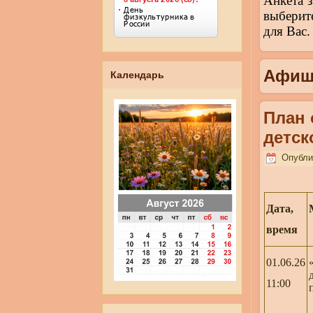
Анкета 
выберит
для Вас.
Афиш
Календарь
План
детск
Опубли
Дата,
время
01.06.26
11:00