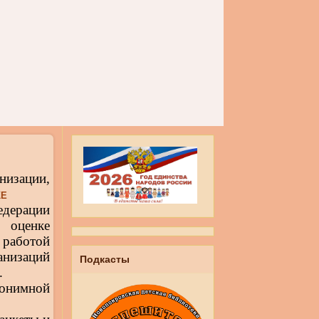
низации,
КЕ
дерации
 оценке
аботой
низаций
Подкасты
.
онимной