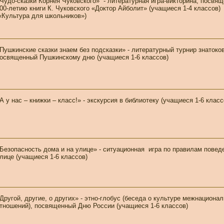
Чудо-сказки Корнея Чуковского» - литературная игра-викторина, посвя
00-летию книги К. Чуковского «Доктор Айболит» (учащиеся 1-4 классов)
«Культура для школьников»)
Пушкинские сказки знаем без подсказки» - литературный турнир знатоков
освященный Пушкинскому дню (учащиеся 1-6 классов)
А у нас – книжки – класс!» - экскурсия в библиотеку (учащиеся 1-6 клас
Безопасность дома и на улице» - ситуационная игра по правилам повед
лице (учащиеся 1-6 классов)
Другой, другие, о других» - этно-глобус (беседа о культуре межнациона
тношений), посвященный Дню России (учащиеся 1-6 классов)