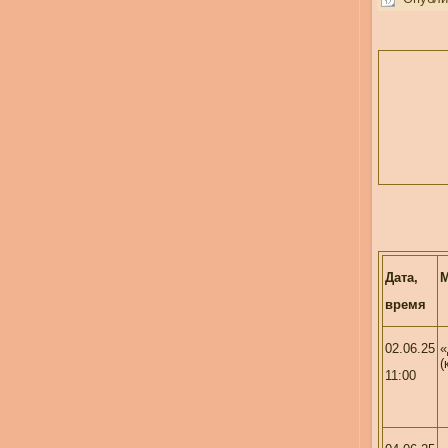
Дата,
время
02.06.25
«
(
11:00