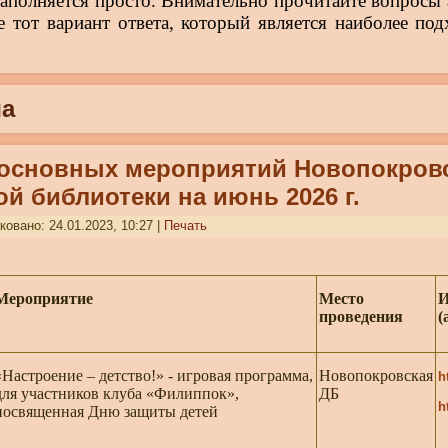
заполняется просто. Внимательно прочитайте вопросы 
е тот вариант ответа, который является наиболее по
а
 основных мероприятий Новопокров
ой библиотеки на июнь 2026 г.
ковано: 24.01.2023, 10:27
|
Печать
Мероприятие
Место
И
проведения
(
«Настроение – детство!» - игровая программа,
Новопокровская
h
для участников клуба «Филиппок»,
ДБ
h
посвященная Дню защиты детей