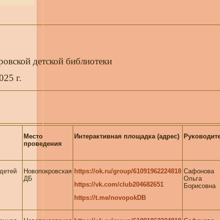
овской детской библиотеки
025 г.
Место
Интерактивная площадка (адрес)
Руководит
проведения
 детей
Новопокровская
https://ok.ru/group/61091962224818
Сафонова
ДБ
Ольга
https://vk.com/club204682651
Борисовна
https://t.me/novopokDB