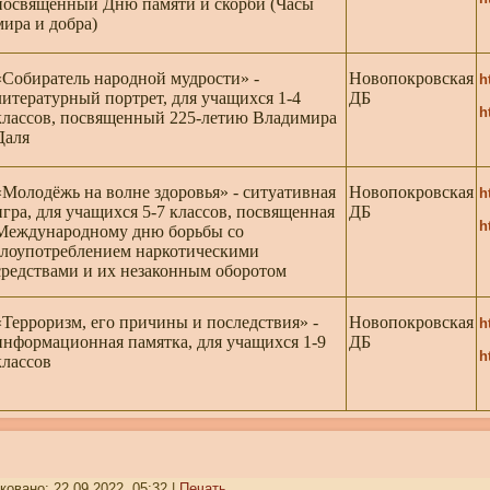
посвященный Дню памяти и скорби (Часы
мира и добра)
«Собиратель народной мудрости» -
Новопокровская
h
литературный портрет, для учащихся 1-4
ДБ
h
классов, посвященный 225-летию Владимира
Даля
«Молодёжь на волне здоровья» - ситуативная
Новопокровская
h
игра, для учащихся 5-7 классов, посвященная
ДБ
h
Международному дню борьбы со
злоупотреблением наркотическими
средствами и их незаконным оборотом
«Терроризм, его причины и последствия» -
Новопокровская
h
информационная памятка, для учащихся 1-9
ДБ
h
классов
ковано: 22.09.2022, 05:32
|
Печать