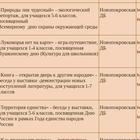
«Природы лик чудесный» - экологический
Новопокровская
h
репортаж, для учащихся 5-6 классов,
ДБ
h
посвященный
Всемирному дню охраны окружающей среды
«Лукоморья нет на карте» - игра-путешествие,
Новопокровская
h
для учащихся 1-4 классов, посвященная
ДБ
h
Пушкинскому дню (Культура для школьников)
«Книга – открытая дверь к другим народам» -
Новопокровская
h
беседа у выставки -демонстрации новых
ДБ
h
поступлений литературы, для учащихся 1-7
классов
«Территория единства» - беседа у выставки,
Новопокровская
h
для учащихся 5-6 классов, посвященная Дню
ДБ
h
России в рамках Года единства народов
России
«Как происходят чудеса» - литературное
Новопокровская