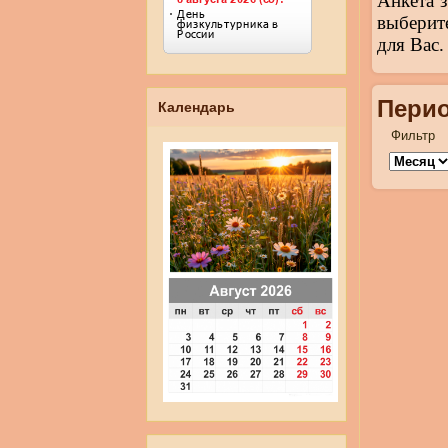
Анкета 
выберит
для Вас.
Перио
Календарь
Фильтр