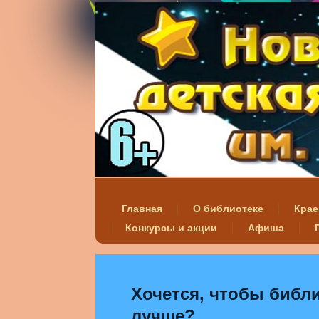
Главная
О библиотеке
Крае
Конкурсы и акции
Афиша
Хочется, чтобы библи
лучше?