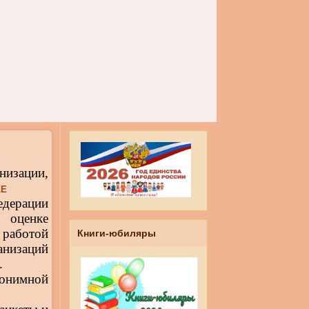
низации,
КЕ
дерации
 оценке
аботой
Книги-юбиляры
низаций
.
онимной