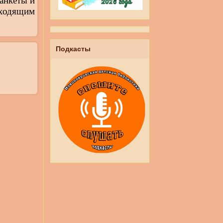
анкеты и
дходящим
Подкасты