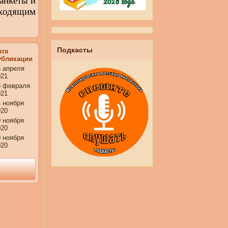
анкеты и
дходящим
Подкасты
ата
убликации
6 апреля
021
8 февраля
021
4 ноября
020
0 ноября
020
0 ноября
020