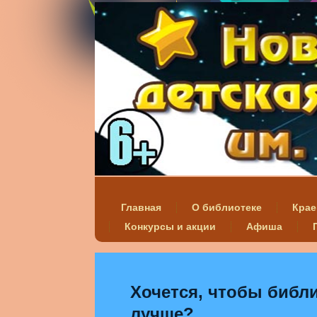
Главная
О библиотеке
Крае
Конкурсы и акции
Афиша
Хочется, чтобы библи
лучше?