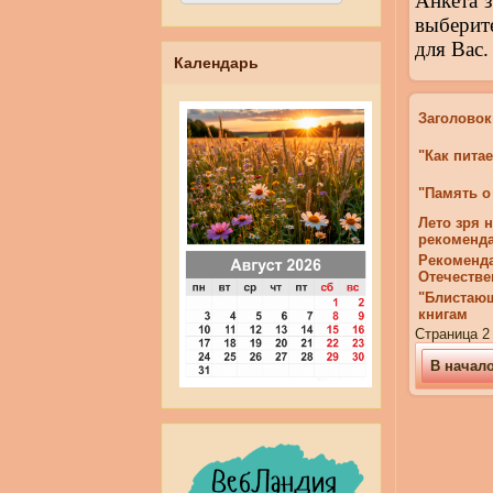
Анкета 
выберит
для Вас.
Календарь
Заголовок
"Как пита
"Память о
Лето зря 
рекоменд
Рекоменда
Отечествен
"Блистающ
книгам
Страница 2 
В начал