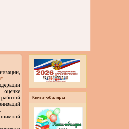
низации,
КЕ
дерации
 оценке
аботой
Книги-юбиляры
низаций
.
онимной