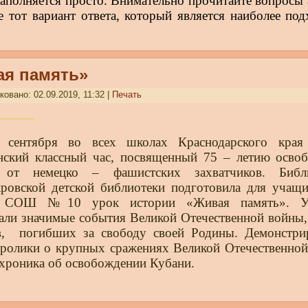
заполняется просто. Внимательно прочитайте вопросы 
е тот вариант ответа, который является наиболее по
ая память»
овано: 02.09.2019, 11:32
|
Печать
 сентября во всех школах Краснодарского края
нский классный час, посвященный 75 – летию осво
 от немецко – фашистских захватчиков. Библи
ровской детской библиотеки подготовила для учащи
в СОШ №10 урок истории «Живая память». У
нали
значимые события Великой Отечественной войны, 
,
погибших за свободу своей Родины. Демонстри
 ролики о крупных сражениях Великой Отечественно
 хроника об освобождении Кубани.