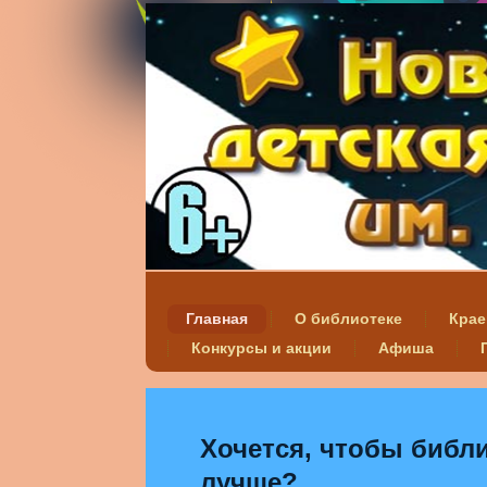
Главная
О библиотеке
Крае
Конкурсы и акции
Афиша
Хочется, чтобы библи
лучше?