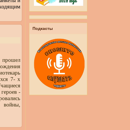
анкеты и
дходящим
Подкасты
 прошел
бождения
отекарь
хся 7- х
чащиеся
героев -
ровались
й
войны,