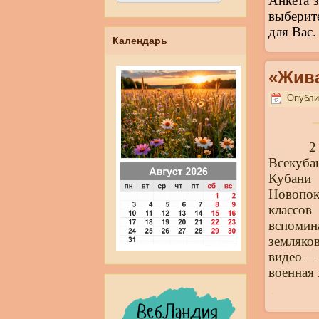
Анкета 
выберит
для Вас.
Календарь
«Жив
Опублик
2
Всекуба
Кубани
Новопок
классо
вспоми
земляков
видео –
военная