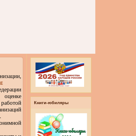
низации,
КЕ
дерации
 оценке
аботой
Книги-юбиляры
низаций
.
онимной